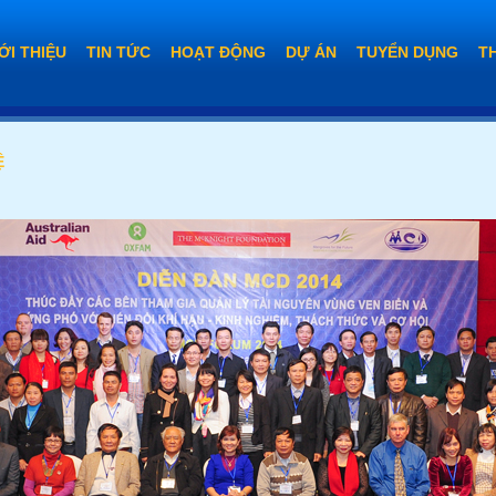
ỚI THIỆU
TIN TỨC
HOẠT ĐỘNG
DỰ ÁN
TUYỂN DỤNG
T
Ệ