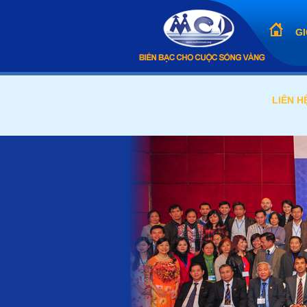
GI
LIÊN H