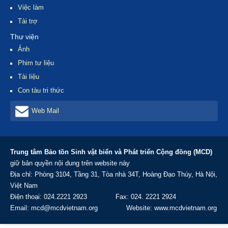
điểm ERA và
Việc làm
Hội thảo tham
tiếp cận DTSQ
Tài trợ
vấn chính sách
đánh giá rủi ro
Thư viện
sinh thái (ERA)
Hội thi tìm hiểu
Ảnh
- Hà Nội
khu bảo tồn
08/2013
Phim tư liệu
thiên nhiên
Tiền Hải và
Tài liệu
Lễ hội Đình
khu dự trữ sinh
làng Phù Long
Con tàu tri thức
quyển sông
-07/2013
Hồng - Thái
Lễ tổng kết
Web Mail
Bình 08/2013
cuộc thi dự án
"Con thuyền
mơ ước"
Tập huấn giám
Trung tâm Bảo tồn Sinh vật biển và Phát triển Cộng đồng (MCD)
sát rạn san hô
giữ bản quyền nội dung trên website này
Rạn Trào
08/2013
Địa chỉ: Phòng 3104, Tầng 31, Tòa nhà 34T, Hoàng Đạo Thúy, Hà Nội,
Tập huấn quản
Việt Nam
lý kinh tế hộ
Điện thoại: 024.2221 2923 Fax: 024. 2221 2924
gia đình - Nam
Định
Email: mcd@mcdvietnam.org Website: www.mcdvietnam.org
Tập huấn quản
lý kinh tế hộ