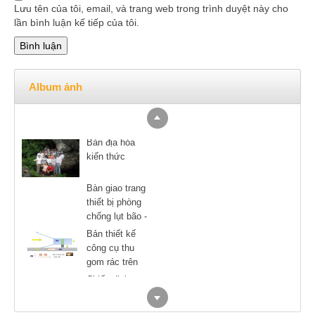
Lưu tên của tôi, email, và trang web trong trình duyệt này cho
lần bình luận kế tiếp của tôi.
Album ảnh
Bản địa hóa
kiến thức
Bàn giao trang
thiết bị phòng
chống lụt bão -
Nam Định
Bản thiết kế
công cụ thu
gom rác trên
sông
Chiến dịch
truyền thông
nâng cao nhận