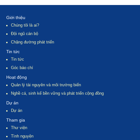
thức cộng
Đoàn học sinh
đồng về biến
Hàn Quốc đến
đổi khí hậu
Giao Xuân
Giới thiệu
Giới thiệu về
Chúng tôi là ai?
MCD
Đội ngũ cán bộ
Chặng đường phát triển
Hoạt động của
Tin tức
MCD
Tin tức
Hội thảo chuỗi
Góc báo chí
giá trị tại Minh
Hoạt động
Châu - Tháng
9/2013
Quản lý tài nguyên và môi trường biển
Hội thảo khởi
động chương
Nghề cá, sinh kế bền vững và phát triển cộng đồng
trình Youth&CC
Dự án
Hội thảo Nâng
Dự án
cao năng lực
ứng phó BĐKH
Tham gia
vùng ven biển
Hội thảo tập
Thư viện
Việt Nam thông
huấn Ninh Bình
Tình nguyện
qua áp dụng thí
- tháng 8/2013